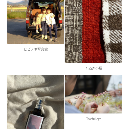
ヒビノネ写真館
くぬぎ小屋
Tearful eye